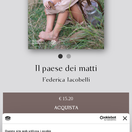
Il paese dei matti
Federica Iacobelli
€ 15.20
ACQUISTA
Bassa emiliana, maggio 1944. La piccola Gianna, suo fratello
Carlo e la sorella Adriana lasciano la città, resa pericolosa dai
Questo sito web utilizza i cookie