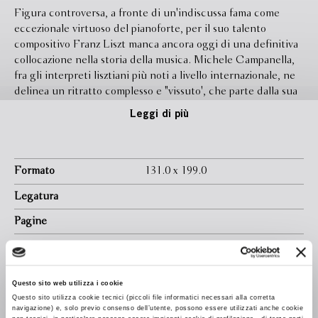
Figura controversa, a fronte di un'indiscussa fama come
eccezionale virtuoso del pianoforte, per il suo talento
compositivo Franz Liszt manca ancora oggi di una definitiva
collocazione nella storia della musica. Michele Campanella,
fra gli interpreti lisztiani più noti a livello internazionale, ne
delinea un ritratto complesso e "vissuto', che parte dalla sua
personale esperienza di concertista. Dall'esposizione del
Leggi di più
"caso" Liszt, attraverso un discorso metodologico sugli
aspetti tecnici necessari a un'adeguata interpretazione dei
testi, si sviluppa un percorso musicale che è anche un
racconto biografico, sino alla definizione di una nuova
Formato
131.0 x 199.0
immagine del compositore ungherese. Trionfante virtuoso e
Legatura
frequentatore dell'alta società, Liszt termina i suoi anni
chiuso nella riservatezza dell'asceta e nella sperimentazione
Pagine
di nuovi linguaggi musicali. Una storia da riscoprire.
In libreria da
Marzo 2011
Ebook
Disponibile
Questo sito web utilizza i cookie
Isbn
9788845267079
Questo sito utilizza cookie tecnici (piccoli file informatici necessari alla corretta
navigazione) e, solo previo consenso dell’utente, possono essere utilizzati anche cookie