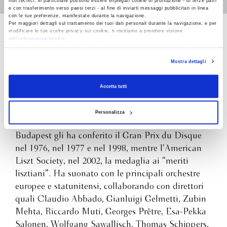
non tecnici, in particolare possono essere impiegati cookie di profilazione - di terze parti
e con trasferimento verso paesi terzi - al fine di inviarti messaggi pubblicitari in linea
con le tue preferenze, manifestate durante la navigazione.
Per maggiori dettagli sul trattamento dei tuoi dati personali durante la navigazione, e per
modificare le tue scelte privacy sui cookie, ti invitiamo a prendere visione
Michele Campanella
dell’
informativa cookie
.
Chiudendo il banner tramite la “X” prosegui la navigazione senza alcuna profilazione e
con installazione dei soli cookie tecnici. Selezionando “Accetta tutti” presti il tuo
Mostra dettagli
consenso alla profilazione che potrai revocare in ogni momento
Revoca
Michele Campanella, considerato
internazionalmente uno dei maggiori virtuosi e
Accetta tutti
interpreti lisztiani, ha affrontato in oltre 45 anni di
attività molte tra le principali pagine della
Personalizza
letteratura pianistica. La Società “Franz Liszt” di
Budapest gli ha conferito il Gran Prix du Disque
nel 1976, nel 1977 e nel 1998, mentre l’American
Liszt Society, nel 2002, la medaglia ai “meriti
lisztiani”. Ha suonato con le principali orchestre
europee e statunitensi, collaborando con direttori
quali Claudio Abbado, Gianluigi Gelmetti, Zubin
Mehta, Riccardo Muti, Georges Prêtre, Esa-Pekka
Salonen, Wolfgang Sawallisch, Thomas Schippers,