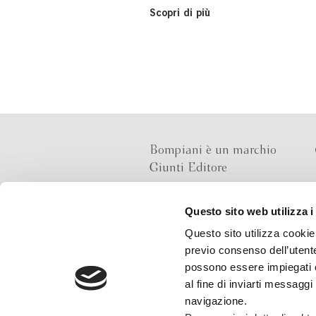
Scopri di più
Bompiani è un marchio
Giunti Editore
Questo sito web utilizza i
Sede operativa
Questo sito utilizza cookie 
Via Bolognese 165,
previo consenso dell’utente
50139 Firenze
possono essere impiegati co
al fine di inviarti messaggi
Sede legale
navigazione.
Via G.B.Pirelli 30,