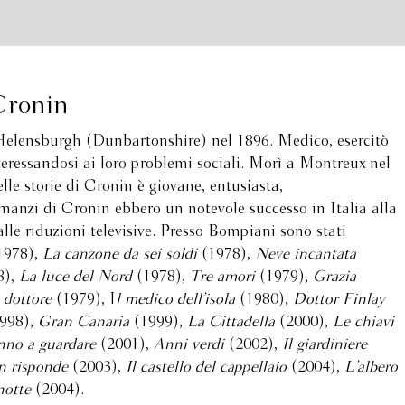
Cronin
Helensburgh (Dunbartonshire) nel 1896. Medico, esercitò
nteressandosi ai loro problemi sociali. Morì a Montreux nel
lle storie di Cronin è giovane, entusiasta,
nzi di Cronin ebbero un notevole successo in Italia alla
alle riduzioni televisive. Presso Bompiani sono stati
1978),
La canzone da sei soldi
(1978),
Neve incantata
8),
La luce del Nord
(1978),
Tre amori
(1979),
Grazia
 dottore
(1979), I
l medico dell’isola
(1980),
Dottor Finlay
998),
Gran Canaria
(1999),
La Cittadella
(2000),
Le chiavi
anno a guardare
(2001),
Anni verdi
(2002),
Il giardiniere
n risponde
(2003),
Il castello del cappellaio
(2004),
L’albero
 notte
(2004).