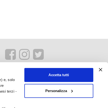
Accetta tutti
e) e, solo
are
Personalizza
esi terzi -