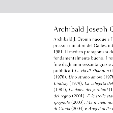
Archibald Joseph 
Archibald J. Cronin nacque a 
presso i minatori del Galles, i
1981. Il medico protagonista de
fondamentalmente buono. I roma
fine degli anni sessanta grazie 
pubblicati
La via di Shannon
(
(1978),
Uno strano amore
(197
Lindsay
(1979),
La valigetta del
(1981),
La dama dei garofani
(1
del regno
(2001),
E le stelle st
spagnolo
(2003),
Ma il cielo no
di Giuda
(2004) e
Angeli della