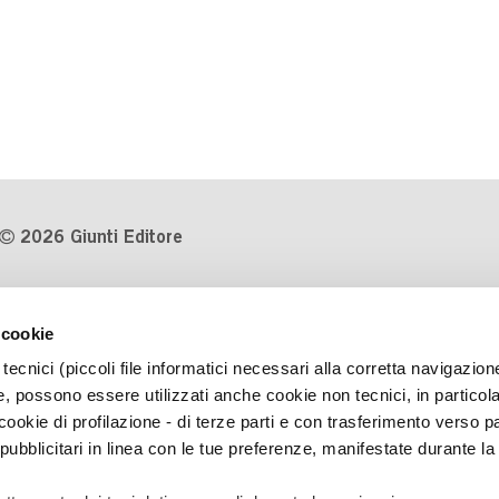
2026 Giunti Editore
P.Iva 03314600481
 cookie
Codice fiscale 8009810484
tecnici (piccoli file informatici necessari alla corretta navigazion
Numero d'iscrizione al Registro
, possono essere utilizzati anche cookie non tecnici, in particol
Imprese di Milano REA 1327444
okie di profilazione - di terze parti e con trasferimento verso pa
 pubblicitari in linea con le tue preferenze, manifestate durante la
Informativa sulla privacy
Cookie Policy