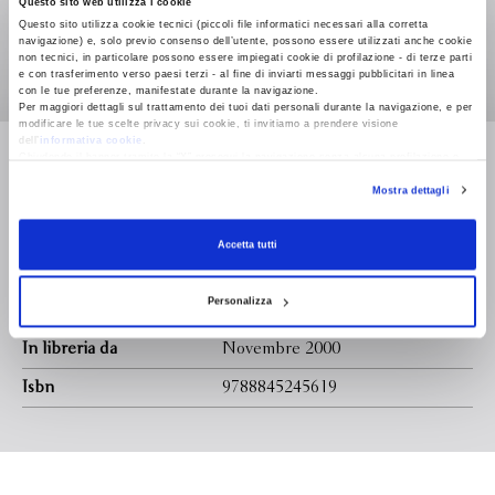
Questo sito web utilizza i cookie
riflessioni su Shakespeare inteso, più come drammaturgo,
Questo sito utilizza cookie tecnici (piccoli file informatici necessari alla corretta
come poeta, ossia come creatore di linguaggio. Secondo
navigazione) e, solo previo consenso dell’utente, possono essere utilizzati anche cookie
Kermode, l'opera di Shakespeare si articola in tre grandi
non tecnici, in particolare possono essere impiegati cookie di profilazione - di terze parti
e con trasferimento verso paesi terzi - al fine di inviarti messaggi pubblicitari in linea
periodi: quello iniziale (i drammi storici) in cui il verso
con le tue preferenze, manifestate durante la navigazione.
drammatico ha una marcata qualità declamatoria; il secondo,
Per maggiori dettagli sul trattamento dei tuoi dati personali durante la navigazione, e per
modificare le tue scelte privacy sui cookie, ti invitiamo a prendere visione
a partire dal 'Giulio Cesare', in cui la scrittura si fa più
dell’
informativa cookie
.
Leggi di più
complessa; il terzo in cui il verso dà un'impressione di
Chiudendo il banner tramite la “X” prosegui la navigazione senza alcuna profilazione e
con installazione dei soli cookie tecnici. Selezionando “Accetta tutti” presti il tuo
incompiutezza e di involuzione. Questo saggio è rivolto non
Mostra dettagli
consenso alla profilazione che potrai revocare in ogni momento
Revoca
solo agli specialisti, ma anche al 'lettore comune'.
Formato
135.0 x 215.0
Accetta tutti
Legatura
Personalizza
Pagine
In libreria da
Novembre 2000
Isbn
9788845245619