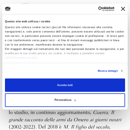
Antonio Scurati
consegnandoci un testo fondamentale per affrontare l’epoca
inquieta che stiamo attraversando.
Questo sito web utilizza i cookie
Questo sito utilizza cookie tecnici (piccoli file informatici necessari alla corretta
navigazione) e, solo previo consenso dell’utente, possono essere utilizzati anche cookie
non tecnici, in particolare possono essere impiegati cookie di profilazione - di terze parti
e con trasferimento verso paesi terzi - al fine di inviarti messaggi pubblicitari in linea
con le tue preferenze, manifestate durante la navigazione.
È docente all’università IULM e editorialista di
Per maggiori dettagli sul trattamento dei tuoi dati personali durante la navigazione, e per
Repubblica
, ha vinto i principali premi letterari
modificare le tue scelte privacy sui cookie, ti invitiamo a prendere visione
dell’
informativa cookie
.
italiani ed è tradotto in tutto il mondo. Dopo
Chiudendo il banner tramite la “X” prosegui la navigazione senza alcuna profilazione e
con installazione dei soli cookie tecnici. Selezionando “Accetta tutti” presti il tuo
l’esordio nel 2002 con
Il rumore sordo della
Mostra dettagli
consenso alla profilazione che potrai revocare in ogni momento
Revoca
battaglia
(Premio Kihlgren) ha pubblicato venti
libri, tra i quali
Il sopravvissuto
(2005, Premio
Accetta tutti
Campiello),
La seconda mezzanotte
(2011),
Il
tempo migliore della nostra vita
(2015, Premio
Personalizza
Viareggio-Rèpaci e Premio Selezione Campiello) e
lo studio, in continuo aggiornamento,
Guerra. Il
grande racconto delle armi da Omero ai giorni nostri
(2002-2022). Del 2018 è
M. Il figlio del secolo
,