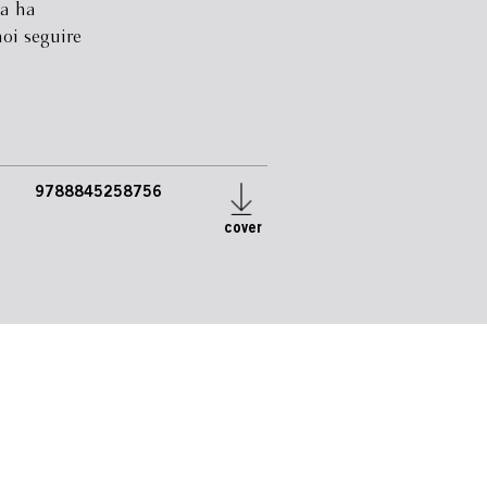
ma ha
noi seguire
9788845258756
cover