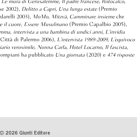
,
Le mura di Gerusalemme
,
Il padre francese
,
Rotocalco
,
se 2002),
Delitto a Capri
,
Una lunga estate
(Premio
darelli 2003),
MoMo
,
Mitzvà
,
Camminare insieme
che
e il cuore, Essere Musulmano
(Premio Capalbio 2005),
mma, intervista a una bambina di undici anni
,
L’invidia
 Città di Palermo 2006),
L’intervista 1989-2009
,
L’equivoco
ario verosimile
,
Nonna Carla
,
Hotel Locarno
,
Il fascista
,
Bompiani ha pubblicato
Una giornata
(2020) e
474 risposte
2026 Giunti Editore