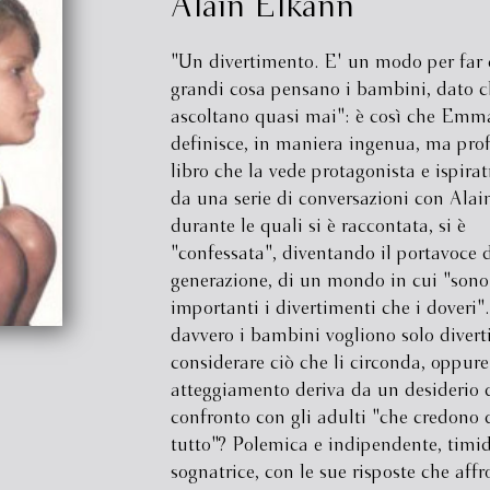
Alain Elkann
"Un divertimento. E' un modo per far 
grandi cosa pensano i bambini, dato c
ascoltano quasi mai": è così che Emm
definisce, in maniera ingenua, ma prof
libro che la vede protagonista e ispirat
da una serie di conversazioni con Alai
durante le quali si è raccontata, si è
"confessata", diventando il portavoce 
generazione, di un mondo in cui "sono
importanti i divertimenti che i doveri"
davvero i bambini vogliono solo diverti
considerare ciò che li circonda, oppure 
atteggiamento deriva da un desiderio 
confronto con gli adulti "che credono 
tutto"? Polemica e indipendente, timi
sognatrice, con le sue risposte che affr