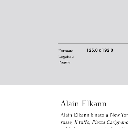
Formato
125.0 x 192.0
Legatura
Pagine
Alain Elkann
Alain Elkann è nato a New York
russe
,
Il tuffo
,
Piazza Carignan