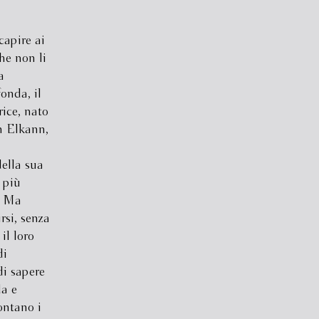
capire ai
he non li
a
onda, il
rice, nato
n Elkann,
della sua
 più
. Ma
rsi, senza
il loro
di
di sapere
da e
ontano i