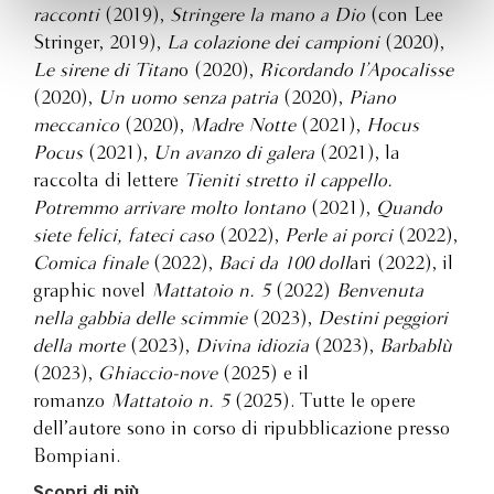
racconti
(2019),
Stringere la mano a Dio
(con Lee
Stringer, 2019),
La colazione dei campioni
(2020),
Le sirene di Titan
o (2020),
Ricordando l’Apocalisse
(2020),
Un uomo senza patria
(2020),
Piano
meccanico
(2020),
Madre Notte
(2021),
Hocus
Pocus
(2021),
Un avanzo di galera
(2021), la
raccolta di lettere
Tieniti stretto il cappello.
Potremmo arrivare molto lontano
(2021),
Quando
siete felici, fateci caso
(2022),
Perle ai porci
(2022),
Comica finale
(2022),
Baci da 100 doll
ari (2022), il
graphic novel
Mattatoio n. 5
(2022)
Benvenuta
nella gabbia delle scimmie
(2023),
Destini peggiori
della morte
(2023),
Divina idiozia
(2023),
Barbablù
(2023),
Ghiaccio-nove
(2025) e il
romanzo
Mattatoio n. 5
(2025). Tutte le opere
dell’autore sono in corso di ripubblicazione presso
Bompiani.