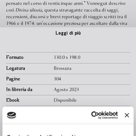
pensato nel corso di venticinque anni.” Vonnegut descrive
così
Divina idiozia
, questa stravagante raccolta di saggi,
recensioni, discorsi e brevi reportage di viaggio scritti tra il
1966 e il 1974: un’occasione preziosa per ascoltare dalla viva
voce dell’autore racconti di vita, sguardi sul mondo,
Leggi di più
riflessioni sulla scrittura, una finestra aperta sulla sua mente
e il suo cuore. Con arguzia, convinzione ed empatia,
Vonnegut esplora una vasta gamma di argomenti tra cui
società, politica, sesso, letteratura, vita e morte. Gli
Formato
130.0 x 198.0
appassionati che credono di aver letto tutto di Vonnegut
Legatura
Brossura
saranno lieti di ritrovare l’autore in tutta la sua cristallina
franchezza, con lo stile divertente e perspicace che lo hanno
Pagine
304
sempre contraddistinto.
In libreria da
Agosto 2023
Ebook
Disponibile
Isbn
9788830120525
Curatore
Vincenzo Mantovani
Traduttore
Stefano Travagli