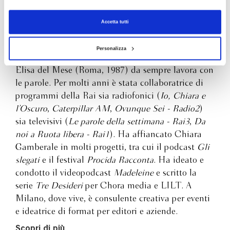
“passato triste” venuto dopo, Elisa del Mese si affida alla
narrazione come alla lente più potente per la vita, decisa a
Accetta tutti
trovare per l’amore dei due protagonisti spiegazioni più utili
delle diagnosi degli psichiatri (“Si chiama relazione
narcisistica speculare: ci sono persone che preferiscono
Personalizza
venerarsi piuttosto che conoscersi”). Fino a un’intuizione
Elisa del Mese (Roma, 1987) da sempre lavora con
dolce come una carezza a lungo attesa: se sappiamo lasciar
le parole. Per molti anni è stata collaboratrice di
fuori la delusione, i grandi amori sono per sempre.
programmi della Rai sia radiofonici (
Io, Chiara e
l’Oscuro
,
Caterpillar AM
,
Ovunque Sei - Radio2
)
sia televisivi (
Le parole della settimana - Rai3
,
Da
noi a Ruota libera - Rai1
). Ha affiancato Chiara
Gamberale in molti progetti, tra cui il podcast
Gli
slegati
e il festival
Procida Racconta
. Ha ideato e
condotto il videopodcast
Madeleine
e scritto la
serie
Tre Desideri
per Chora media e LILT. A
Milano, dove vive, è consulente creativa per eventi
e ideatrice di format per editori e aziende.
Scopri di più