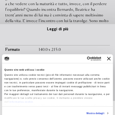
a che vedere con la maturità e tutto, invece, con il perdere
l’equilibrio? Quando incontra Bernardo, Beatrice ha
trent’anni meno di lui ma è convinta di sapere moltissimo
della vita. E invece l’incontro con lui la travolge. Sono molto
diversi, Beatrice e Bernardo: lei un fiume in piena di parole e
Leggi di più
paure, lui una diga sicura della propria forza. Persone come
loro sono destinate a infrangersi senza mai toccarsi davvero,
e invece Beatrice e Bernardo non possono fare a meno di
perdersi l’uno dentro l’altra, con un amore tanto
Formato
140.0 x 215.0
rivoluzionario da sembrare eterno e un’allegria da fare
Legatura
Brossura con sovraccoperta
invidia agli dèi. Ma la benevolenza divina, si sa, è di breve
durata: Bernardo decide di andarsene senza spiegazioni e
Pagine
320
Questo sito web utilizza i cookie
senza voltarsi indietro, lasciando Beatrice naufraga in un
Questo sito utilizza cookie tecnici (piccoli file informatici necessari alla corretta
In libreria da
Marzo 2026
mare di ricordi e di domande. Questo romanzo comincia
navigazione) e, solo previo consenso dell’utente, possono essere utilizzati anche cookie
dalla fine, da una scatola a cui i due innamorati avevano
non tecnici, in particolare possono essere impiegati cookie di profilazione - di terze parti
Isbn
9788830154018
e con trasferimento verso paesi terzi - al fine di inviarti messaggi pubblicitari in linea
affidato il loro“Archivio per la vecchiaia”, fatto dei ricordi più
con le tue preferenze, manifestate durante la navigazione.
luminosi attraverso cui misurare la vita trascorsa, a tempo
Per maggiori dettagli sul trattamento dei tuoi dati personali durante la navigazione, e per
modificare le tue scelte privacy sui cookie, ti invitiamo a prendere visione
debito. Ma come si misura il tempo quando non c’è più
dell’
informativa cookie
.
l’amore? In un continuo movimento tra i frammenti felici di
Chiudendo il banner tramite la “X” prosegui la navigazione senza alcuna profilazione e
con installazione dei soli cookie tecnici. Selezionando “Accetta tutti” presti il tuo
un “trapassato sconvolgente” e la quiete innaturale del
Elisa Del Mese
Mostra dettagli
consenso alla profilazione che potrai revocare in ogni momento
Revoca