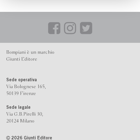
cammino indicato con umiltà da Sarjano significa allora
leggere insieme a lui il grande romanzo del vero Essere, che
è qui con noi, vicino a noi, e pronto a svelarsi a uno sguardo
innocente. Prefazione di Franco Battiato.
Bompiani è un marchio
Giunti Editore
Sede operativa
Via Bolognese 165,
50139 Firenze
Sede legale
Via G.B.Pirelli 30,
20124 Milano
2026 Giunti Editore