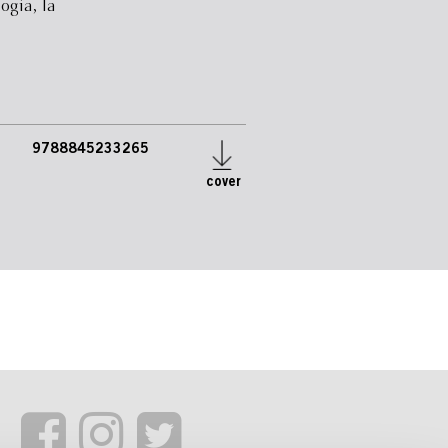
ogia, la
9788845233265
cover