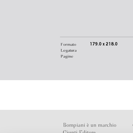
Formato
179.0 x 218.0
Legatura
Pagine
Bompiani è un marchio
Giunti Editore