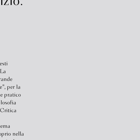
izio.
esti
 La
grande
", per la
e pratico
ilosofia
Critica
tema
oprio nella