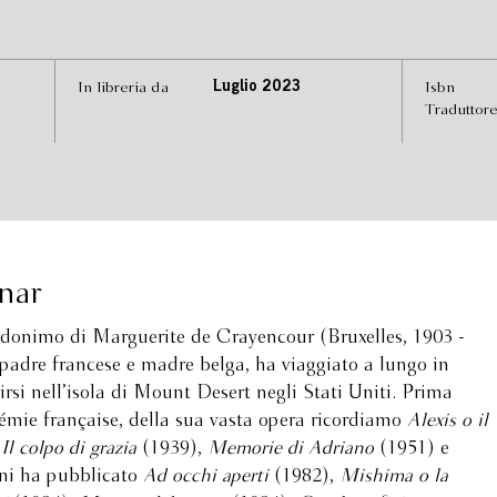
In libreria da
Luglio 2023
Isbn
Traduttor
nar
udonimo di Marguerite de Crayencour (Bruxelles, 1903 -
adre francese e madre belga, ha viaggiato a lungo in
irsi nell’isola di Mount Desert negli Stati Uniti. Prima
démie française, della sua vasta opera ricordiamo
Alexis o il
,
Il colpo di grazia
(1939),
Memorie di Adriano
(1951) e
ni ha pubblicato
Ad occhi aperti
(1982),
Mishima o la