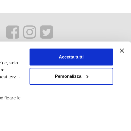
Accetta tutti
e) e, solo
are
Personalizza
esi terzi -
dificare le
profilazione