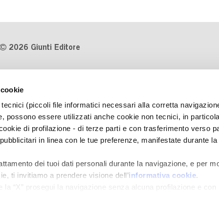
2026 Giunti Editore
P.Iva 03314600481
 cookie
Codice fiscale 8009810484
tecnici (piccoli file informatici necessari alla corretta navigazion
Numero d'iscrizione al Registro
, possono essere utilizzati anche cookie non tecnici, in particol
Imprese di Milano REA 1327444
okie di profilazione - di terze parti e con trasferimento verso pa
 pubblicitari in linea con le tue preferenze, manifestate durante la
Informativa sulla privacy
Cookie Policy
rattamento dei tuoi dati personali durante la navigazione, e per mo
Contatti
e, ti invitiamo a prendere visione dell’
informativa cookie
.
Regolamenti e concorsi
e la “X” prosegui la navigazione senza alcuna profilazione e con
e tecnici. Selezionando “Accetta tutti” presti il tuo consenso alla 
ni momento
Revoca