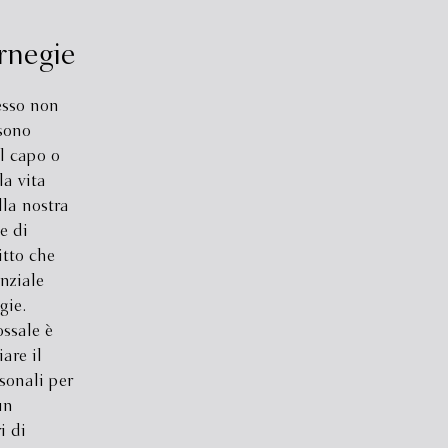
rnegie
esso non
sono
il capo o
la vita
lla nostra
e di
itto che
nziale
gie.
ssale è
are il
sonali per
un
i di