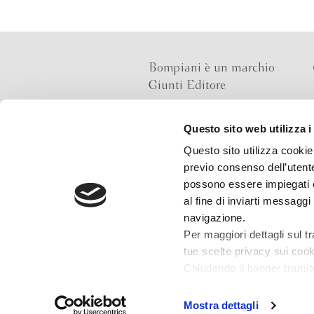
Bompiani è un marchio
Giunti Editore
Questo sito web utilizza i
Sede operativa
Questo sito utilizza cookie 
Via Bolognese 165,
previo consenso dell’utente
50139 Firenze
possono essere impiegati co
al fine di inviarti messaggi
Sede legale
navigazione.
Via G.B.Pirelli 30,
Per maggiori dettagli sul t
20124 Milano
tue scelte privacy sui cooki
Chiudendo il banner tramit
installazione dei soli cooki
che potrai revocare in og
Mostra dettagli