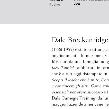
Pagine
224
Dale Breckenridge
(1888-1955) è stato scrittore, c
miglioramento, formazione azien
Missouri da una famiglia indige
farseli amici
, pubblicato in pri
che è a tutt’oggi ristampato in
Scopri il leader che è in te
,
Come
e convincere gli altri
,
Come vince
essenziali per avere successo
e i
Dale Carnegie Training, da lui 
maggiori aziende americane nell