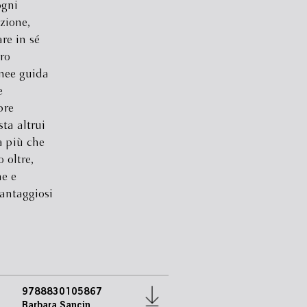
ogni
zione,
re in sé
ro
inee guida
e
pre
sta altrui
a più che
 oltre,
ne e
vantaggiosi
9788830105867
e
Barbara Sancin