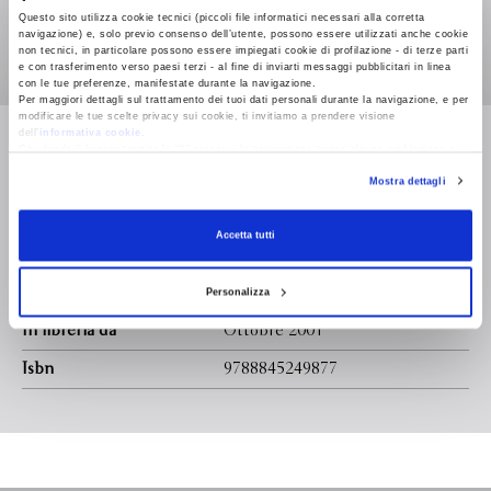
poi di apparecchiature e di tecnologie il Memorial Hospital
Questo sito utilizza cookie tecnici (piccoli file informatici necessari alla corretta
navigazione) e, solo previo consenso dell’utente, possono essere utilizzati anche cookie
di Boston è all'avanguardia. E l'équipe che opera nella sala
non tecnici, in particolare possono essere impiegati cookie di profilazione - di terze parti
numero 8 è tra le migliori nel suo campo. Ma qualcosa di
e con trasferimento verso paesi terzi - al fine di inviarti messaggi pubblicitari in linea
con le tue preferenze, manifestate durante la navigazione.
terribile sta accadendo. Dopo l'operazione alcuni pazienti
Per maggiori dettagli sul trattamento dei tuoi dati personali durante la navigazione, e per
non riprendono più conoscenza, e dozzine di altri, tutti
modificare le tue scelte privacy sui cookie, ti invitiamo a prendere visione
Leggi di più
dell’
informativa cookie
.
ricoverati al Memorial per interventi di ordinaria
Chiudendo il banner tramite la “X” prosegui la navigazione senza alcuna profilazione e
amministrazione, sono precipitati in un irreversibile coma.
con installazione dei soli cookie tecnici. Selezionando “Accetta tutti” presti il tuo
Mostra dettagli
consenso alla profilazione che potrai revocare in ogni momento
Revoca
Formato
125.0 x 192.0
Accetta tutti
Legatura
Pagine
Personalizza
In libreria da
Ottobre 2001
Isbn
9788845249877