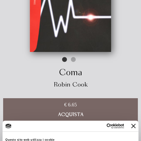
Coma
Robin Cook
€ 6.65
ACQUISTA
Sono operazioni di routine, come quelle che si compiono
mille volte al giorno nei maggiori ospedali americani. In fatto
Questo sito web utilizza i cookie