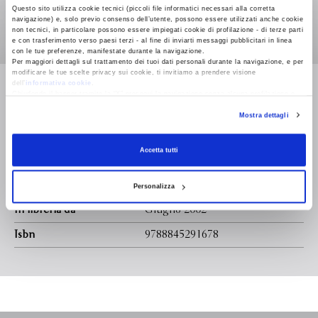
dialoghi, secondo un'ordine preciso che permette al lettore
Questo sito utilizza cookie tecnici (piccoli file informatici necessari alla corretta
navigazione) e, solo previo consenso dell’utente, possono essere utilizzati anche cookie
di risalire, in qualunque momento, al testo originale.
non tecnici, in particolare possono essere impiegati cookie di profilazione - di terze parti
L'ordine è quello dato da Trasillo (un medioplatonico che
e con trasferimento verso paesi terzi - al fine di inviarti messaggi pubblicitari in linea
con le tue preferenze, manifestate durante la navigazione.
visse ai tempi di Tiberio) ed è diventato canonico non
Per maggiori dettagli sul trattamento dei tuoi dati personali durante la navigazione, e per
soltanto nell'antichità, ma anche ai giorni nostri.
modificare le tue scelte privacy sui cookie, ti invitiamo a prendere visione
Leggi di più
dell’
informativa cookie
.
Chiudendo il banner tramite la “X” prosegui la navigazione senza alcuna profilazione e
con installazione dei soli cookie tecnici. Selezionando “Accetta tutti” presti il tuo
Mostra dettagli
consenso alla profilazione che potrai revocare in ogni momento
Revoca
Formato
105.0 x 154.0
Accetta tutti
Legatura
Pagine
Personalizza
In libreria da
Giugno 2002
Isbn
9788845291678