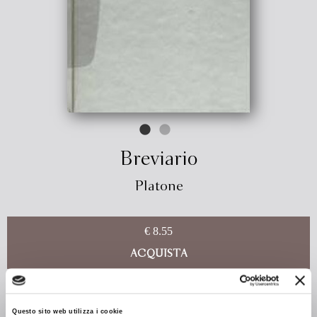
Breviario
Platone
€ 8.55
ACQUISTA
Il volume presenta per ogni singolo tema brani tratti da tutti
gli scritti pervenutici sotto il nome di Platone, cioè trentasei
Questo sito web utilizza i cookie