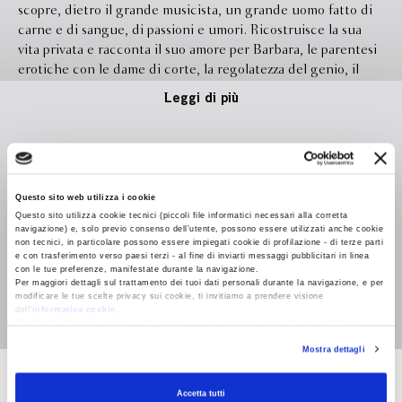
scopre, dietro il grande musicista, un grande uomo fatto di
carne e di sangue, di passioni e umori. Ricostruisce la sua
vita privata e racconta il suo amore per Barbara, le parentesi
erotiche con le dame di corte, la regolatezza del genio, il
rapporto suggestivo con gli allievi. Ma sono autentiche le
Leggi di più
lettere di Sebastian a Frau Bach? E davvero ci fu un
carteggio tra Bach e Newton sui principi fisico-matematici
dell’armonia? Il libro di Frova è un romanzo che finisce per
intrigare il lettore, svelandogli la nuova immagine di Bach e i
Formato
130.0 x 200.0
prodigi della sua musica, in un territorio ai confini tra storia
Questo sito web utilizza i cookie
Legatura
Brossura
reale e fantasia creativa.
Questo sito utilizza cookie tecnici (piccoli file informatici necessari alla corretta
navigazione) e, solo previo consenso dell’utente, possono essere utilizzati anche cookie
Pagine
352
non tecnici, in particolare possono essere impiegati cookie di profilazione - di terze parti
e con trasferimento verso paesi terzi - al fine di inviarti messaggi pubblicitari in linea
In libreria da
Ottobre 2019
con le tue preferenze, manifestate durante la navigazione.
Per maggiori dettagli sul trattamento dei tuoi dati personali durante la navigazione, e per
Isbn
9788830102187
modificare le tue scelte privacy sui cookie, ti invitiamo a prendere visione
dell’
informativa cookie
.
Chiudendo il banner tramite la “X” prosegui la navigazione senza alcuna profilazione e
con installazione dei soli cookie tecnici. Selezionando “Accetta tutti” presti il tuo
Mostra dettagli
consenso alla profilazione che potrai revocare in ogni momento
Revoca
Andrea Frova
Accetta tutti