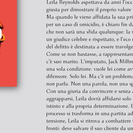
Leila Reynolds aspettava da anni l’oc
giusta per dimostrare il proprio valore 
Ma quando le viene affidata la sua pr
per un caso di omicidio, è chiaro fin d
che non sarà una sfida qualunque: la 
un giudice celebre e rispettato, e l’eco
del delitto è destinata a essere travolg
Come se non bastasse, a rappresentare
c’è suo marito. L’imputato, Jack Mill
una sola condizione: vuole lei come a
difensore. Solo lei. Ma c’è un problem
non parla. Non una parola, non una sp
Con una giuria da convincere e senza a
aggrapparsi, Leila dovrà affidarsi solo 
istinto e alla propria determinazione. 
processo si trasforma in una partita ad
tensione, Leila si ritrova a combattere
fronti: deve salvare il suo cliente da u