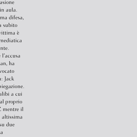
casione
in aula.
ima difesa,
a subito
vittima è
 mediatica
ente.
 l’accusa
man, ha
vvocato
a: Jack
iegazione.
libi a cui
al proprio
E mentre il
 altissima
 su due
na