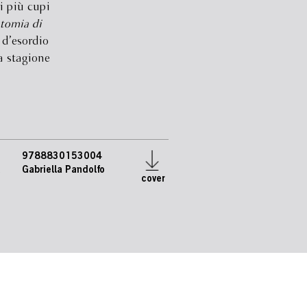
i più cupi
tomia di
 d’esordio
a stagione
9788830153004
e
Gabriella Pandolfo
cover