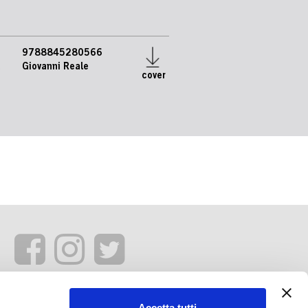
9788845280566
e
Giovanni Reale
cover
Accetta tutti