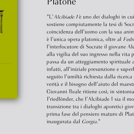
Platone
"L'
Alcibiade I
è uno dei dialoghi in cu
sostiene compiutamente la tesi di Socr
coincidenza dell'uomo con la sua anima
è l'unica opera platonica, oltre al
Fedr
l'interlocutore di Socrate il giovane Al
alla vigilia del suo ingresso nella vita p
passa da un atteggiamento spirituale a
infatti, all'iniziale presunzione e supe
seguito l'umiltà richiesta dalla ricerca
verità e il bisogno dell'aiuto del maest
Giovanni Reale ritiene così, in sintoni
Friedlõnder, che l'Alcibiade I sia il 
transizione tra i dialoghi aporetici giov
prima fase del pensiero maturo di Pla
inaugurata dal
Gorgia.
"