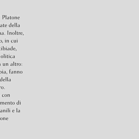
i Platone
ate della
. Inoltre,
o
, in cui
cibiade,
olitica
 un altro:
rbia, fanno
 della
ro.
a con
momento di
anili e la
tone