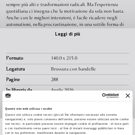
sempre più alti e trasformazioni radicali. Ma l'esperienza
quotidiana ci insegna che la motivazione da sola non basta.
Anche con le migliori intenzioni, è facile ricadere negli
automatismi, nella procrastinazione, in una sottile forma di
autosabotaggio che smorza i cambiamenti prima che
Leggi di più
diventino abitudine. Il punto non è la volontà, ma il metodo.
Accendi la mente
nasce dall'incontro tra due prospettive
complementari. Michele Grotto, esperto di architettura
delle scelte, porta con sé il contributo più avanzato delle
Formato
140.0 x 215.0
neuroscienze applicate, mostrando come le decisioni che
Legatura
Brossura con bandelle
plasmano la nostra vita prendano forma nel cervello ben
prima di diventare azioni. Ivan Basso, campione
Pagine
288
internazionale e due volte vincitore del Giro d'Italia, spiega
In libreria da
Aprile 2026
come la mentalità vincente non sia un dono riservato a
pochi, ma una competenza che si può allenare, nutrire e
Isbn
9788830153790
rendere stabile. In queste pagine teoria e pratica si
Questo sito web utilizza i cookie
intrecciano con storie e strumenti concreti per imparare a
Questo sito utilizza cookie tecnici (piccoli file informatici necessari alla corretta
costruire il cambiamento dall'interno: non puntando a un
navigazione) e, solo previo consenso dell’utente, possono essere utilizzati anche cookie
traguardo irraggiungibile, ma imparando a progettare un
non tecnici, in particolare possono essere impiegati cookie di profilazione - di terze parti
e con trasferimento verso paesi terzi - al fine di inviarti messaggi pubblicitari in linea
ecosistema mentale in cui l'eccellenza diventi naturale,
Michele Grotto
con le tue preferenze, manifestate durante la navigazione.