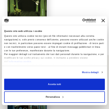
La vera storia della
Questo sito web utilizza i cookie
banda Hood
Questo sito utilizza cookie tecnici (piccoli file informatici necessari alla corretta
navigazione) e, solo previo consenso dell’utente, possono essere utilizzati anche cookie
Wu Ming 4
non tecnici, in particolare possono essere impiegati cookie di profilazione - di terze parti
e con trasferimento verso paesi terzi - al fine di inviarti messaggi pubblicitari in linea
con le tue preferenze, manifestate durante la navigazione.
Per maggiori dettagli sul trattamento dei tuoi dati personali durante la navigazione, e per
modificare le tue scelte privacy sui cookie, ti invitiamo a prendere visione
dell’
informativa cookie
.
Chiudendo il banner tramite la “X” prosegui la navigazione senza alcuna profilazione e
AGONE
con installazione dei soli cookie tecnici. Selezionando “Accetta tutti” presti il tuo
Mostra dettagli
consenso alla profilazione che potrai revocare in ogni momento
Revoca
Accetta tutti
Personalizza