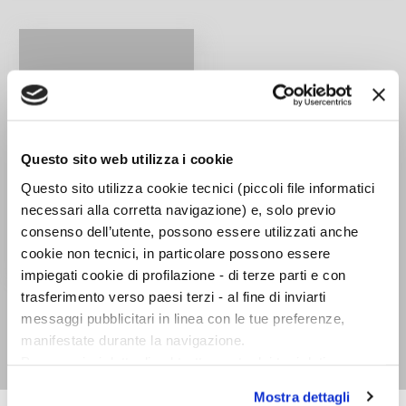
Questo sito web utilizza i cookie
Questo sito utilizza cookie tecnici (piccoli file informatici
necessari alla corretta navigazione) e, solo previo
consenso dell’utente, possono essere utilizzati anche
cookie non tecnici, in particolare possono essere
impiegati cookie di profilazione - di terze parti e con
Lettere alle donne
trasferimento verso paesi terzi - al fine di inviarti
Wolfgang Amadeus
messaggi pubblicitari in linea con le tue preferenze,
manifestate durante la navigazione.
Mozart
Per maggiori dettagli sul trattamento dei tuoi dati
personali durante la navigazione, e per modificare le tue
Mostra dettagli
scelte privacy sui cookie, ti invitiamo a prendere visione