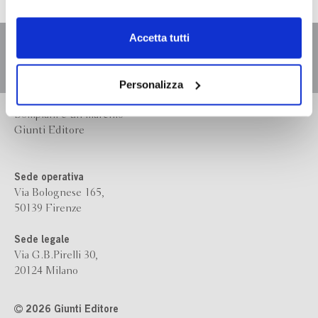
dell’
informativa cookie
.
Chiudendo il banner tramite la “X” prosegui la
Accetta tutti
navigazione senza alcuna profilazione e con installazione
dei soli cookie tecnici. Selezionando “Accetta tutti” presti
il tuo consenso alla profilazione che potrai revocare in
Personalizza
ogni momento
Revoca
Bompiani è un marchio
Giunti Editore
Sede operativa
Via Bolognese 165,
50139 Firenze
Sede legale
Via G.B.Pirelli 30,
20124 Milano
2026 Giunti Editore