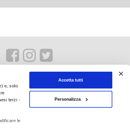
Accetta tutti
e) e, solo
are
Personalizza
esi terzi -
dificare le