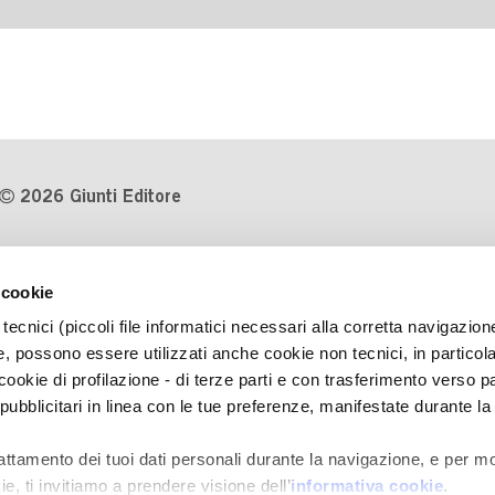
2026 Giunti Editore
P.Iva 03314600481
 cookie
Codice fiscale 8009810484
tecnici (piccoli file informatici necessari alla corretta navigazion
Numero d'iscrizione al Registro
, possono essere utilizzati anche cookie non tecnici, in particol
Imprese di Milano REA 1327444
okie di profilazione - di terze parti e con trasferimento verso pa
 pubblicitari in linea con le tue preferenze, manifestate durante la
Informativa sulla privacy
Cookie Policy
rattamento dei tuoi dati personali durante la navigazione, e per mo
Contatti
e, ti invitiamo a prendere visione dell’
informativa cookie
.