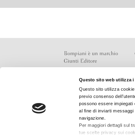
Bompiani è un marchio
Giunti Editore
Questo sito web utilizza i
Sede operativa
Questo sito utilizza cookie 
Via Bolognese 165,
previo consenso dell’utente
50139 Firenze
possono essere impiegati co
al fine di inviarti messaggi
Sede legale
navigazione.
Via G.B.Pirelli 30,
Per maggiori dettagli sul t
20124 Milano
tue scelte privacy sui cooki