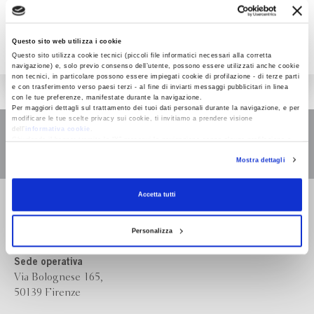
Questo sito web utilizza i cookie
Questo sito utilizza cookie tecnici (piccoli file informatici necessari alla corretta
navigazione) e, solo previo consenso dell’utente, possono essere utilizzati anche cookie
non tecnici, in particolare possono essere impiegati cookie di profilazione - di terze parti
e con trasferimento verso paesi terzi - al fine di inviarti messaggi pubblicitari in linea
con le tue preferenze, manifestate durante la navigazione.
Per maggiori dettagli sul trattamento dei tuoi dati personali durante la navigazione, e per
modificare le tue scelte privacy sui cookie, ti invitiamo a prendere visione
dell’
informativa cookie
.
Chiudendo il banner tramite la “X” prosegui la navigazione senza alcuna profilazione e
con installazione dei soli cookie tecnici. Selezionando “Accetta tutti” presti il tuo
Mostra dettagli
consenso alla profilazione che potrai revocare in ogni momento
Revoca
Accetta tutti
Bompiani è un marchio
Giunti Editore
Personalizza
Sede operativa
Via Bolognese 165,
50139 Firenze