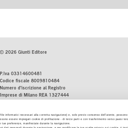
2026 Giunti Editore
P.Iva 03314600481
Codice fiscale 8009810484
Numero d'iscrizione al Registro
Imprese di Milano REA 1327444
Informativa sulla privacy
i file informatici necessari alla corretta navigazione) e, solo previo consenso dell’utente, possono 
Cookie Policy
ssono essere impiegati cookie di profilazione - di terze parti e con trasferimento verso paesi terzi
Contatti
 le tue preferenze, manifestate durante la navigazione.
uoi dati personali durante la navigazione, e per modificare le tue scelte privacy sui cookie, ti inv