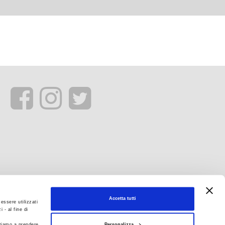
Accetta tutti
essere utilizzati
 - al fine di
Personalizza
itiamo a prendere