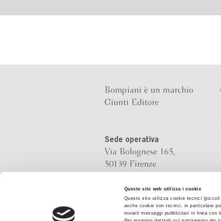
Bompiani è un marchio
Giunti Editore
Sede operativa
Via Bolognese 165,
50139 Firenze
Sede legale
Questo sito web utilizza i cookie
Questo sito utilizza cookie tecnici (piccol
Via G.B.Pirelli 30,
anche cookie non tecnici, in particolare po
20124 Milano
inviarti messaggi pubblicitari in linea con
Per maggiori dettagli sul trattamento dei t