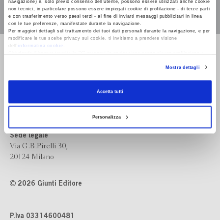
navigazione) e, solo previo consenso dell’utente, possono essere utilizzati anche cookie
non tecnici, in particolare possono essere impiegati cookie di profilazione - di terze parti
e con trasferimento verso paesi terzi - al fine di inviarti messaggi pubblicitari in linea
con le tue preferenze, manifestate durante la navigazione.
Per maggiori dettagli sul trattamento dei tuoi dati personali durante la navigazione, e per
modificare le tue scelte privacy sui cookie, ti invitiamo a prendere visione
dell’
informativa cookie
.
Bompiani è un marchio
Chiudendo il banner tramite la “X” prosegui la navigazione senza alcuna profilazione e
Giunti Editore
con installazione dei soli cookie tecnici. Selezionando “Accetta tutti” presti il tuo
Mostra dettagli
consenso alla profilazione che potrai revocare in ogni momento
Revoca
Accetta tutti
Sede operativa
Via Bolognese 165,
50139 Firenze
Personalizza
Sede legale
Via G.B.Pirelli 30,
20124 Milano
2026 Giunti Editore
P.Iva 03314600481