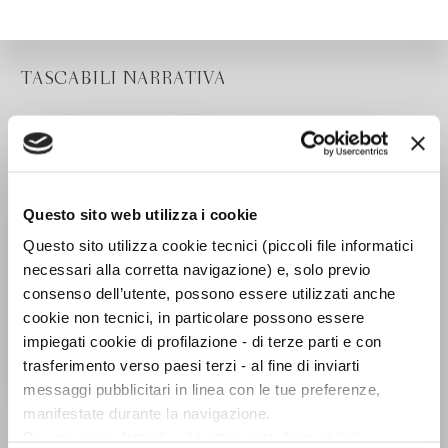
TASCABILI NARRATIVA
Questo sito web utilizza i cookie
Questo sito utilizza cookie tecnici (piccoli file informatici
necessari alla corretta navigazione) e, solo previo
consenso dell’utente, possono essere utilizzati anche
cookie non tecnici, in particolare possono essere
impiegati cookie di profilazione - di terze parti e con
trasferimento verso paesi terzi - al fine di inviarti
messaggi pubblicitari in linea con le tue preferenze,
E il torto diventerà
manifestate durante la navigazione.
diritto
Per maggiori dettagli sul trattamento dei tuoi dati