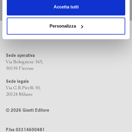
Chiudendo il banner tramite la “X” prosegui la
Accetta tutti
navigazione senza alcuna profilazione e con installazione
dei soli cookie tecnici. Selezionando “Accetta tutti” presti
il tuo consenso alla profilazione che potrai revocare in
Personalizza
Bompiani è un marchio
ogni momento
Revoca
Giunti Editore
Sede operativa
Via Bolognese 165,
50139 Firenze
Sede legale
Via G.B.Pirelli 30,
20124 Milano
2026 Giunti Editore
P.Iva 03314600481