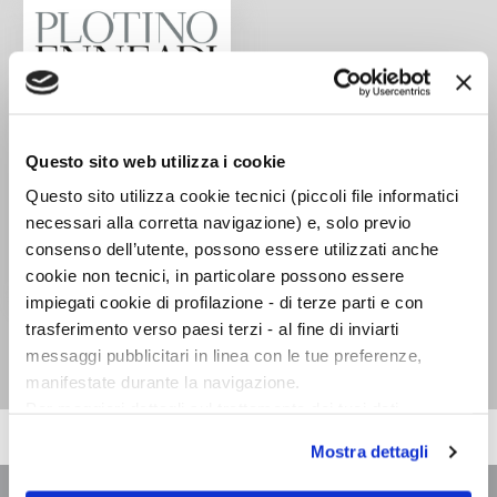
Questo sito web utilizza i cookie
Questo sito utilizza cookie tecnici (piccoli file informatici
necessari alla corretta navigazione) e, solo previo
consenso dell’utente, possono essere utilizzati anche
cookie non tecnici, in particolare possono essere
impiegati cookie di profilazione - di terze parti e con
Enneadi
trasferimento verso paesi terzi - al fine di inviarti
Plotino
messaggi pubblicitari in linea con le tue preferenze,
manifestate durante la navigazione.
Per maggiori dettagli sul trattamento dei tuoi dati
personali durante la navigazione, e per modificare le tue
Mostra dettagli
scelte privacy sui cookie, ti invitiamo a prendere visione
dell’
informativa cookie
.