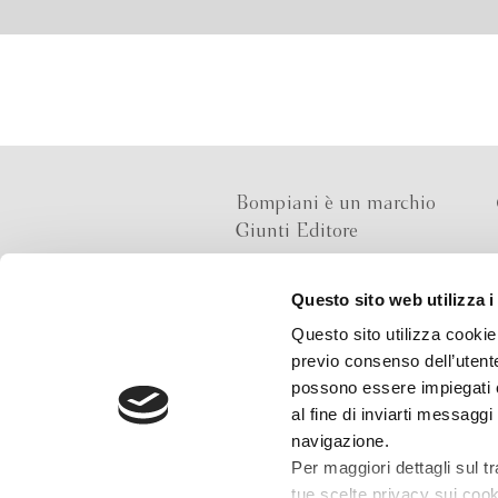
Bompiani è un marchio
Giunti Editore
Questo sito web utilizza i
Sede operativa
Questo sito utilizza cookie 
Via Bolognese 165,
previo consenso dell’utente
50139 Firenze
possono essere impiegati co
al fine di inviarti messaggi
Sede legale
navigazione.
Via G.B.Pirelli 30,
Per maggiori dettagli sul t
20124 Milano
tue scelte privacy sui cooki