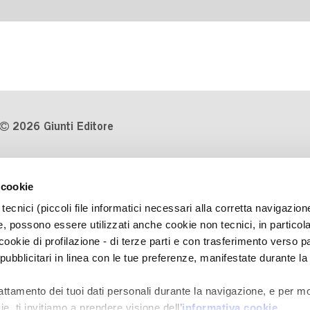
2026 Giunti Editore
P.Iva 03314600481
 cookie
Codice fiscale 8009810484
tecnici (piccoli file informatici necessari alla corretta navigazion
Numero d'iscrizione al Registro
, possono essere utilizzati anche cookie non tecnici, in particol
Imprese di Milano REA 1327444
okie di profilazione - di terze parti e con trasferimento verso pa
 pubblicitari in linea con le tue preferenze, manifestate durante la
Informativa sulla privacy
Cookie Policy
rattamento dei tuoi dati personali durante la navigazione, e per mo
Contatti
e, ti invitiamo a prendere visione dell’
informativa cookie
.