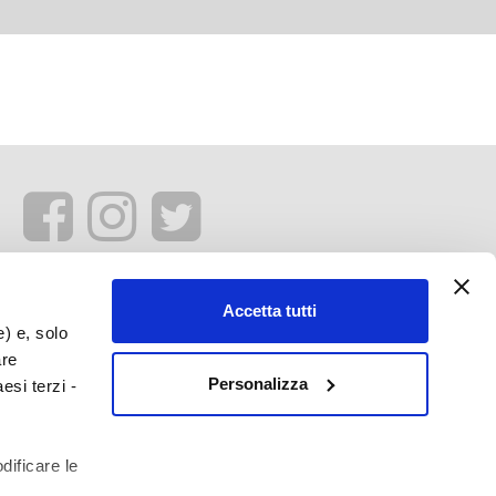
Accetta tutti
e) e, solo
are
Personalizza
esi terzi -
dificare le