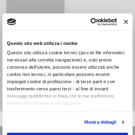
Questo sito web utilizza i cookie
Questo sito utilizza cookie tecnici (piccoli file informatici
necessari alla corretta navigazione) e, solo previo
consenso dell’utente, possono essere utilizzati anche
cookie non tecnici, in particolare possono essere
impiegati cookie di profilazione - di terze parti e con
Briccone divino
trasferimento verso paesi terzi - al fine di inviarti
Paul Radin
messaggi pubblicitari in linea con le tue preferenze,
manifestate durante la navigazione.
Per maggiori dettagli sul trattamento dei tuoi dati
personali durante la navigazione, e per modificare le tue
Mostra dettagli
scelte privacy sui cookie, ti invitiamo a prendere visione
dell’
informativa cookie
.