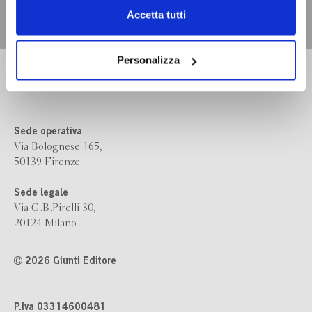
Chiudendo il banner tramite la “X” prosegui la
Accetta tutti
navigazione senza alcuna profilazione e con installazione
dei soli cookie tecnici. Selezionando “Accetta tutti” presti
il tuo consenso alla profilazione che potrai revocare in
Personalizza
Bompiani è un marchio
ogni momento
Revoca
Giunti Editore
Sede operativa
Via Bolognese 165,
50139 Firenze
Sede legale
Via G.B.Pirelli 30,
20124 Milano
2026 Giunti Editore
P.Iva 03314600481