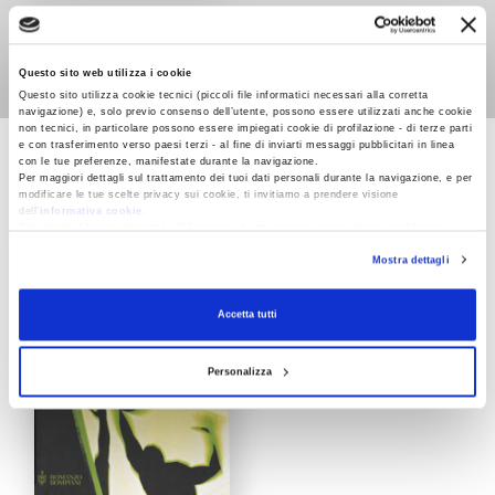
Il principe delle maree
Pat Conroy
Questo sito web utilizza i cookie
Questo sito utilizza cookie tecnici (piccoli file informatici necessari alla corretta
navigazione) e, solo previo consenso dell’utente, possono essere utilizzati anche cookie
non tecnici, in particolare possono essere impiegati cookie di profilazione - di terze parti
e con trasferimento verso paesi terzi - al fine di inviarti messaggi pubblicitari in linea
con le tue preferenze, manifestate durante la navigazione.
Per maggiori dettagli sul trattamento dei tuoi dati personali durante la navigazione, e per
NARRATORI STRANIERI
modificare le tue scelte privacy sui cookie, ti invitiamo a prendere visione
dell’
informativa cookie
.
Chiudendo il banner tramite la “X” prosegui la navigazione senza alcuna profilazione e
con installazione dei soli cookie tecnici. Selezionando “Accetta tutti” presti il tuo
Mostra dettagli
consenso alla profilazione che potrai revocare in ogni momento
Revoca
Accetta tutti
Personalizza