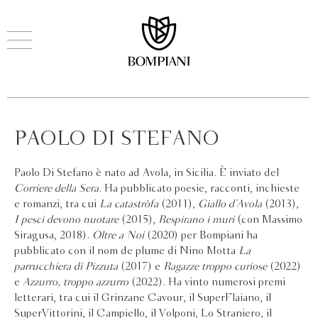
PAOLO DI STEFANO
Paolo Di Stefano è nato ad Avola, in Sicilia. È inviato del
Corriere della Sera
. Ha pubblicato poesie, racconti, inchieste
e romanzi, tra cui
La catastròfa
(2011),
Giallo d’Avola
(2013),
I pesci devono nuotare
(2015),
Respirano i muri
(con Massimo
Siragusa, 2018).
Oltre a Noi
(2020) per Bompiani ha
pubblicato con il nom de plume di Nino Motta
La
parrucchiera di Pizzuta
(2017) e
Ragazze troppo curiose
(2022)
e
Azzurro, troppo azzurro
(2022). Ha vinto numerosi premi
letterari, tra cui il Grinzane Cavour, il SuperFlaiano, il
SuperVittorini, il Campiello, il Volponi, Lo Straniero, il