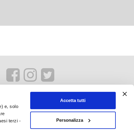
Accetta tutti
e) e, solo
are
Personalizza
esi terzi -