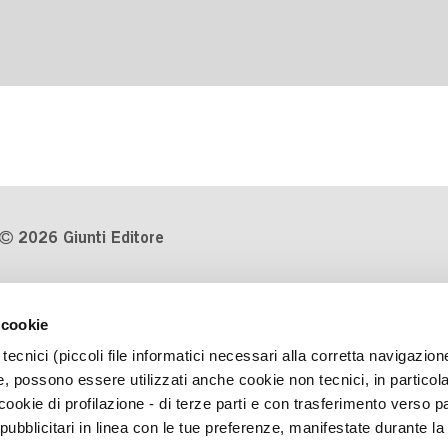
2026 Giunti Editore
P.Iva 03314600481
 cookie
Codice fiscale 8009810484
tecnici (piccoli file informatici necessari alla corretta navigazion
Numero d'iscrizione al Registro
, possono essere utilizzati anche cookie non tecnici, in particol
Imprese di Milano REA 1327444
okie di profilazione - di terze parti e con trasferimento verso pa
 pubblicitari in linea con le tue preferenze, manifestate durante la
Informativa sulla privacy