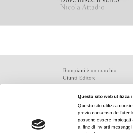
Dove nasce il vento
Nicola Attadio
Bompiani è un marchio
Giunti Editore
Questo sito web utilizza i
Sede operativa
Questo sito utilizza cookie 
Via Bolognese 165,
previo consenso dell’utente
50139 Firenze
possono essere impiegati co
al fine di inviarti messaggi
Sede legale