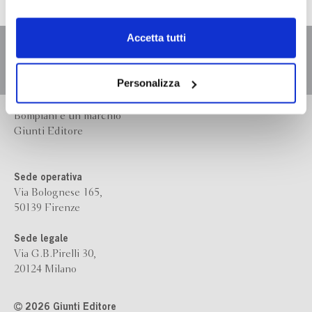
dell’
informativa cookie
.
Chiudendo il banner tramite la “X” prosegui la
Accetta tutti
navigazione senza alcuna profilazione e con installazione
dei soli cookie tecnici. Selezionando “Accetta tutti” presti
il tuo consenso alla profilazione che potrai revocare in
Personalizza
ogni momento
Revoca
Bompiani è un marchio
Giunti Editore
Sede operativa
Via Bolognese 165,
50139 Firenze
Sede legale
Via G.B.Pirelli 30,
20124 Milano
2026 Giunti Editore