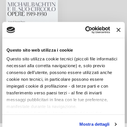
Questo sito web utilizza i cookie
Questo sito utilizza cookie tecnici (piccoli file informatici
necessari alla corretta navigazione) e, solo previo
consenso dell’utente, possono essere utilizzati anche
cookie non tecnici, in particolare possono essere
Michail Bachtin e il
impiegati cookie di profilazione - di terze parti e con
suo circolo. Opere
trasferimento verso paesi terzi - al fine di inviarti
1919-1930. Testo russo
messaggi pubblicitari in linea con le tue preferenze,
a fronte
manifestate durante la navigazione.
Michail Bachtin
Per maggiori dettagli sul trattamento dei tuoi dati
personali durante la navigazione, e per modificare le tue
Mostra dettagli
scelte privacy sui cookie, ti invitiamo a prendere visione