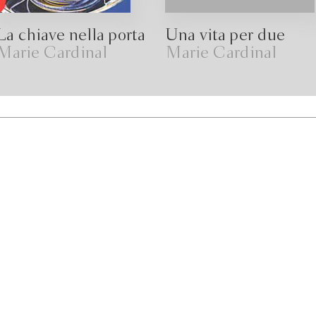
La chiave nella porta
Una vita per due
Marie Cardinal
Marie Cardinal