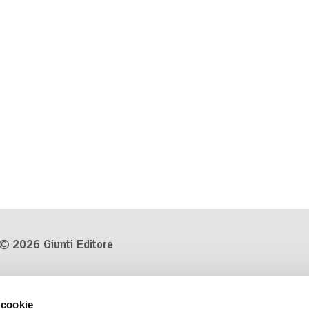
2026 Giunti Editore
P.Iva 03314600481
 cookie