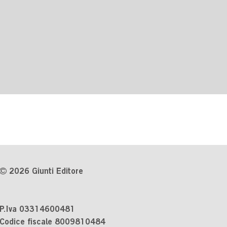
2026 Giunti Editore
P.Iva 03314600481
Codice fiscale 8009810484