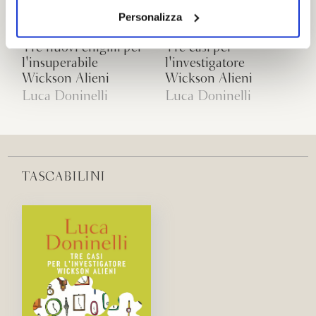
il tuo consenso alla profilazione che potrai revocare in
Personalizza
ogni momento
Revoca
Tre nuovi enigmi per
Tre casi per
l'insuperabile
l'investigatore
Wickson Alieni
Wickson Alieni
Luca Doninelli
Luca Doninelli
TASCABILINI