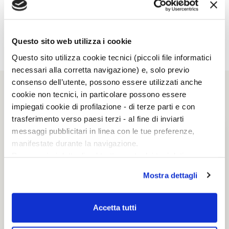
Fa' che questa strada
non finisca mai
Questo sito web utilizza i cookie
Luca Doninelli
Questo sito utilizza cookie tecnici (piccoli file informatici
necessari alla corretta navigazione) e, solo previo
consenso dell’utente, possono essere utilizzati anche
cookie non tecnici, in particolare possono essere
RAGAZZI NARRATIVA
impiegati cookie di profilazione - di terze parti e con
trasferimento verso paesi terzi - al fine di inviarti
messaggi pubblicitari in linea con le tue preferenze,
manifestate durante la navigazione.
Per maggiori dettagli sul trattamento dei tuoi dati
personali durante la navigazione, e per modificare le tue
Mostra dettagli
scelte privacy sui cookie, ti invitiamo a prendere visione
dell’
informativa cookie
.
Chiudendo il banner tramite la “X” prosegui la
Accetta tutti
navigazione senza alcuna profilazione e con installazione
dei soli cookie tecnici. Selezionando “Accetta tutti” presti