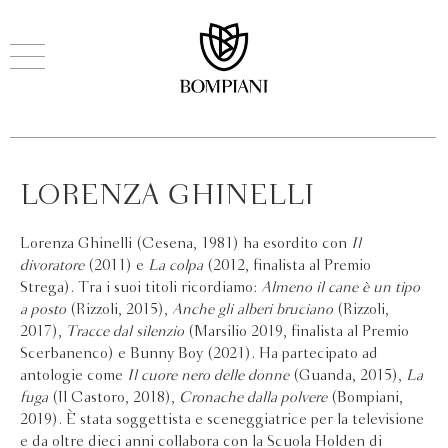
LORENZA GHINELLI
Lorenza Ghinelli (Cesena, 1981) ha esordito con
Il
divoratore
(2011) e
La colpa
(2012, finalista al Premio
Strega). Tra i suoi titoli ricordiamo:
Almeno il cane è un tipo
a posto
(Rizzoli, 2015),
Anche gli alberi bruciano
(Rizzoli,
2017),
Tracce dal silenzio
(Marsilio 2019, finalista al Premio
Scerbanenco) e Bunny Boy (2021). Ha partecipato ad
antologie come
Il cuore nero delle donne
(Guanda, 2015),
La
fuga
(Il Castoro, 2018),
Cronache dalla polvere
(Bompiani,
2019). È stata soggettista e sceneggiatrice per la televisione
e da oltre dieci anni collabora con la Scuola Holden di