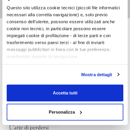
Lia Piano
Questo sito utilizza cookie tecnici (piccoli file informatici
necessari alla corretta navigazione) e, solo previo
consenso dell’utente, possono essere utilizzati anche
cookie non tecnici, in particolare possono essere
impiegati cookie di profilazione - di terze parti e con
NARRATORI ITALIANI
trasferimento verso paesi terzi - al fine di inviarti
messaggi pubblicitari in linea con le tue preferenze,
manifestate durante la navigazione.
Per maggiori dettagli sul trattamento dei tuoi dati
personali durante la navigazione, e per modificare le tue
Mostra dettagli
scelte privacy sui cookie, ti invitiamo a prendere visione
dell’
informativa cookie
.
Chiudendo il banner tramite la “X” prosegui la
Accetta tutti
navigazione senza alcuna profilazione e con installazione
dei soli cookie tecnici. Selezionando “Accetta tutti” presti
il tuo consenso alla profilazione che potrai revocare in
Personalizza
ogni momento
Revoca
L'arte di perdersi