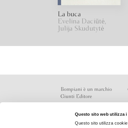
La buca
Evelina Daciūtė,
Julija Skudutytė
Bompiani è un marchio
Giunti Editore
Questo sito web utilizza i
Sede operativa
Questo sito utilizza cookie 
Via Bolognese 165,