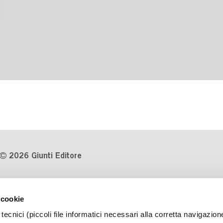
2026 Giunti Editore
P.Iva 03314600481
 cookie
Codice fiscale 8009810484
tecnici (piccoli file informatici necessari alla corretta navigazion
Numero d'iscrizione al Registro