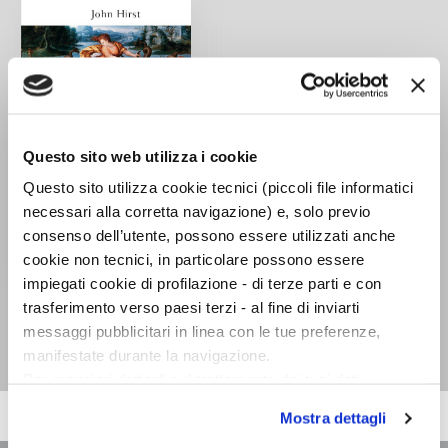
Questo sito web utilizza i cookie
Questo sito utilizza cookie tecnici (piccoli file informatici
necessari alla corretta navigazione) e, solo previo
consenso dell’utente, possono essere utilizzati anche
cookie non tecnici, in particolare possono essere
impiegati cookie di profilazione - di terze parti e con
Breve storia
trasferimento verso paesi terzi - al fine di inviarti
dell'Europa
messaggi pubblicitari in linea con le tue preferenze,
John Hirst
manifestate durante la navigazione.
Per maggiori dettagli sul trattamento dei tuoi dati
personali durante la navigazione, e per modificare le tue
Mostra dettagli
scelte privacy sui cookie, ti invitiamo a prendere visione