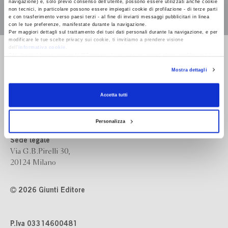
navigazione) e, solo previo consenso dell’utente, possono essere utilizzati anche cookie
non tecnici, in particolare possono essere impiegati cookie di profilazione - di terze parti
e con trasferimento verso paesi terzi - al fine di inviarti messaggi pubblicitari in linea
con le tue preferenze, manifestate durante la navigazione.
Per maggiori dettagli sul trattamento dei tuoi dati personali durante la navigazione, e per
modificare le tue scelte privacy sui cookie, ti invitiamo a prendere visione
dell’
informativa cookie
.
Bompiani è un marchio
Chiudendo il banner tramite la “X” prosegui la navigazione senza alcuna profilazione e
Giunti Editore
con installazione dei soli cookie tecnici. Selezionando “Accetta tutti” presti il tuo
Mostra dettagli
consenso alla profilazione che potrai revocare in ogni momento
Revoca
Accetta tutti
Sede operativa
Via Bolognese 165,
50139 Firenze
Personalizza
Sede legale
Via G.B.Pirelli 30,
20124 Milano
2026 Giunti Editore
P.Iva 03314600481