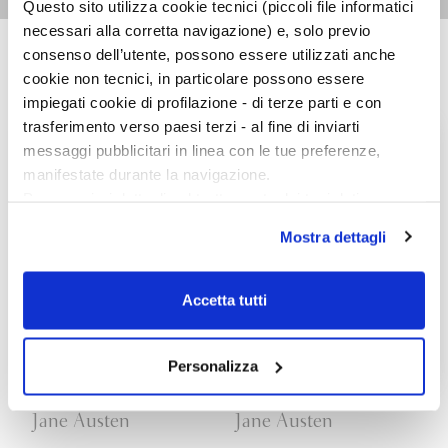
Questo sito utilizza cookie tecnici (piccoli file informatici
necessari alla corretta navigazione) e, solo previo
consenso dell’utente, possono essere utilizzati anche
cookie non tecnici, in particolare possono essere
I CLASSICI
impiegati cookie di profilazione - di terze parti e con
trasferimento verso paesi terzi - al fine di inviarti
messaggi pubblicitari in linea con le tue preferenze,
manifestate durante la navigazione.
Per maggiori dettagli sul trattamento dei tuoi dati
personali durante la navigazione, e per modificare le tue
Mostra dettagli
scelte privacy sui cookie, ti invitiamo a prendere visione
dell’
informativa cookie
.
Chiudendo il banner tramite la “X” prosegui la
Accetta tutti
navigazione senza alcuna profilazione e con installazione
dei soli cookie tecnici. Selezionando “Accetta tutti” presti
il tuo consenso alla profilazione che potrai revocare in
Personalizza
ogni momento
Revoca
Orgoglio e pregiudizio
Northanger Abbey
Jane Austen
Jane Austen