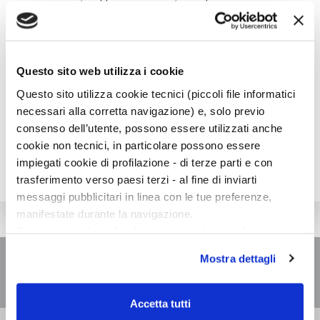
suo primo romanzo,
The Horned Man
(2002), è stato New
York Times Notable Book of the Year. Lasdun è stato
premiato al Sundance Festival per la sceneggiatura di
Sunday
. Bompiani ha pubblicato
L’assedio
(2014), che ha
Questo sito web utilizza i cookie
ispirato l’omonimo film di Bernardo Bertolucci,
Dammi tutto
quello che hai
(2014) e
Frattura
(2017).
Questo sito utilizza cookie tecnici (piccoli file informatici
necessari alla corretta navigazione) e, solo previo
consenso dell’utente, possono essere utilizzati anche
cookie non tecnici, in particolare possono essere
impiegati cookie di profilazione - di terze parti e con
trasferimento verso paesi terzi - al fine di inviarti
messaggi pubblicitari in linea con le tue preferenze,
manifestate durante la navigazione.
Per maggiori dettagli sul trattamento dei tuoi dati
personali durante la navigazione, e per modificare le tue
Mostra dettagli
scelte privacy sui cookie, ti invitiamo a prendere visione
dell’
informativa cookie
.
Chiudendo il banner tramite la “X” prosegui la
Accetta tutti
navigazione senza alcuna profilazione e con installazione