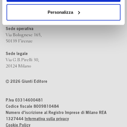
Bompiani è un marchio
dei soli cookie tecnici. Selezionando “Accetta tutti” presti
Giunti Editore
il tuo consenso alla profilazione che potrai revocare in
Personalizza
ogni momento
Revoca
Sede operativa
Via Bolognese 165,
50139 Firenze
Sede legale
Via G.B.Pirelli 30,
20124 Milano
2026 Giunti Editore
P.Iva 03314600481
Codice fiscale 8009810484
Numero d'iscrizione al Registro Imprese di Milano REA
1327444
Informativa sulla privacy
Cookie Policy