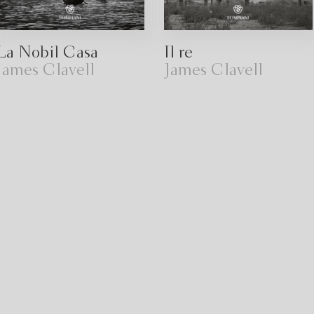
La Nobil Casa
Il re
James Clavell
James Clavell