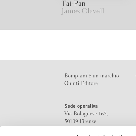
Tai-Pan
James Clavell
Bompiani è un marchio
Giunti Editore
Sede operativa
Via Bolognese 165,
50139 Firenze