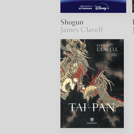
Shogun
James Clavell