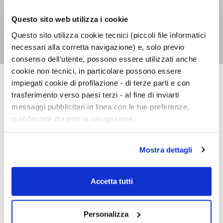
Lo statuto delle
Questo sito web utilizza i cookie
lavoratrici
Questo sito utilizza cookie tecnici (piccoli file informatici
Irene Soave
necessari alla corretta navigazione) e, solo previo
consenso dell’utente, possono essere utilizzati anche
cookie non tecnici, in particolare possono essere
impiegati cookie di profilazione - di terze parti e con
trasferimento verso paesi terzi - al fine di inviarti
AMLETICA LEGGERA
messaggi pubblicitari in linea con le tue preferenze,
manifestate durante la navigazione.
Per maggiori dettagli sul trattamento dei tuoi dati
personali durante la navigazione, e per modificare le tue
Mostra dettagli
scelte privacy sui cookie, ti invitiamo a prendere visione
dell’
informativa cookie
.
Chiudendo il banner tramite la “X” prosegui la
Accetta tutti
navigazione senza alcuna profilazione e con installazione
dei soli cookie tecnici. Selezionando “Accetta tutti” presti
il tuo consenso alla profilazione che potrai revocare in
Personalizza