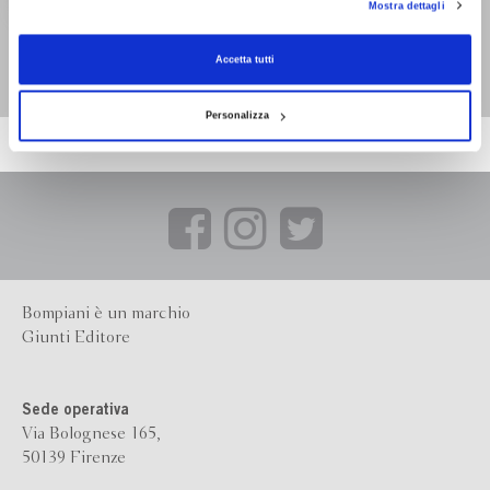
Mostra dettagli
consenso alla profilazione che potrai revocare in ogni momento
Revoca
Gli esiliati
Horacio Quiroga
Accetta tutti
Personalizza
Bompiani è un marchio
Giunti Editore
Sede operativa
Via Bolognese 165,
50139 Firenze