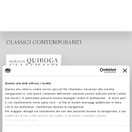
CLASSICI CONTEMPORANEI
Questo sito web utilizza i cookie
Questo sito utilizza cookie tecnici (piccoli file informatici necessari alla corretta
navigazione) e, solo previo consenso dell’utente, possono essere utilizzati anche cookie
non tecnici, in particolare possono essere impiegati cookie di profilazione - di terze parti
e con trasferimento verso paesi terzi - al fine di inviarti messaggi pubblicitari in linea
con le tue preferenze, manifestate durante la navigazione.
Per maggiori dettagli sul trattamento dei tuoi dati personali durante la navigazione, e per
modificare le tue scelte privacy sui cookie, ti invitiamo a prendere visione
dell’
informativa cookie
.
Chiudendo il banner tramite la “X” prosegui la navigazione senza alcuna profilazione e
con installazione dei soli cookie tecnici. Selezionando “Accetta tutti” presti il tuo