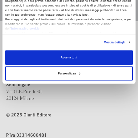
navigazione) e, solo previo consenso dell’utente, possono essere utilizzati anche cookie
non tecnici, in particolare possono essere impiegati cookie di profilazione - di terze parti
e con trasferimento verso paesi terzi - al fine di inviarti messaggi pubblicitari in linea
con le tue preferenze, manifestate durante la navigazione.
Per maggiori dettagli sul trattamento dei tuoi dati personali durante la navigazione, e per
modificare le tue scelte privacy sui cookie, ti invitiamo a prendere visione
dell’
informativa cookie
.
Bompiani è un marchio
Chiudendo il banner tramite la “X” prosegui la navigazione senza alcuna profilazione e
Giunti Editore
con installazione dei soli cookie tecnici. Selezionando “Accetta tutti” presti il tuo
Mostra dettagli
consenso alla profilazione che potrai revocare in ogni momento
Revoca
Accetta tutti
Sede operativa
Via Bolognese 165,
50139 Firenze
Personalizza
Sede legale
Via G.B.Pirelli 30,
20124 Milano
2026 Giunti Editore
P.Iva 03314600481