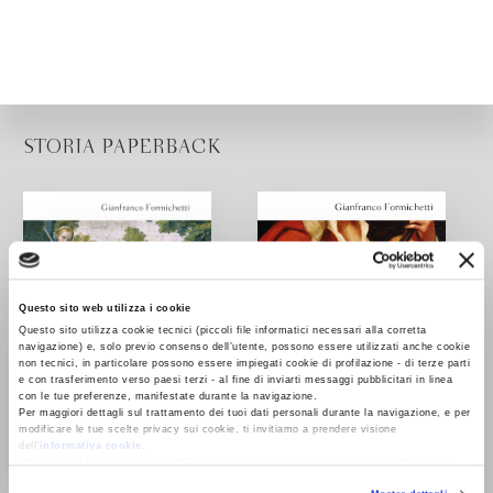
STORIA PAPERBACK
Questo sito web utilizza i cookie
Questo sito utilizza cookie tecnici (piccoli file informatici necessari alla corretta
navigazione) e, solo previo consenso dell’utente, possono essere utilizzati anche cookie
non tecnici, in particolare possono essere impiegati cookie di profilazione - di terze parti
e con trasferimento verso paesi terzi - al fine di inviarti messaggi pubblicitari in linea
con le tue preferenze, manifestate durante la navigazione.
Per maggiori dettagli sul trattamento dei tuoi dati personali durante la navigazione, e per
modificare le tue scelte privacy sui cookie, ti invitiamo a prendere visione
dell’
informativa cookie
.
Chiudendo il banner tramite la “X” prosegui la navigazione senza alcuna profilazione e
con installazione dei soli cookie tecnici. Selezionando “Accetta tutti” presti il tuo