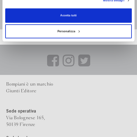
Mostra dettagli
consenso alla profilazione che potrai revocare in ogni momento
Revoca
Vita di Giulia Farnese
Vita di Antonio Vivaldi
Gianfranco Formichetti
Gianfranco Formichetti
Accetta tutti
Personalizza
Bompiani è un marchio
Giunti Editore
Sede operativa
Via Bolognese 165,
50139 Firenze