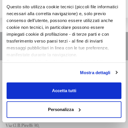
Questo sito utilizza cookie tecnici (piccoli file informatici
necessari alla corretta navigazione) e, solo previo
consenso dell’utente, possono essere utilizzati anche
cookie non tecnici, in particolare possono essere
impiegati cookie di profilazione - di terze parti e con
trasferimento verso paesi terzi - al fine di inviarti
messaggi pubblicitari in linea con le tue preferenze,
manifestate durante la navigazione.
Per maggiori dettagli sul trattamento dei tuoi dati
personali durante la navigazione, e per modificare le tue
Bompiani è un marchio
Mostra dettagli
scelte privacy sui cookie, ti invitiamo a prendere visione
Giunti Editore
dell’
informativa cookie
.
Chiudendo il banner tramite la “X” prosegui la
Accetta tutti
Sede operativa
navigazione senza alcuna profilazione e con installazione
Via Bolognese 165,
dei soli cookie tecnici. Selezionando “Accetta tutti” presti
50139 Firenze
il tuo consenso alla profilazione che potrai revocare in
Personalizza
ogni momento
Revoca
Sede legale
Via G.B.Pirelli 30,