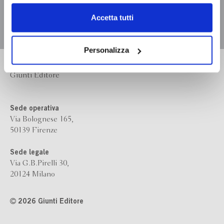
dell’
informativa cookie
.
Chiudendo il banner tramite la “X” prosegui la
Accetta tutti
navigazione senza alcuna profilazione e con installazione
dei soli cookie tecnici. Selezionando “Accetta tutti” presti
il tuo consenso alla profilazione che potrai revocare in
Personalizza
ogni momento
Revoca
Bompiani è un marchio
Giunti Editore
Sede operativa
Via Bolognese 165,
50139 Firenze
Sede legale
Via G.B.Pirelli 30,
20124 Milano
2026 Giunti Editore