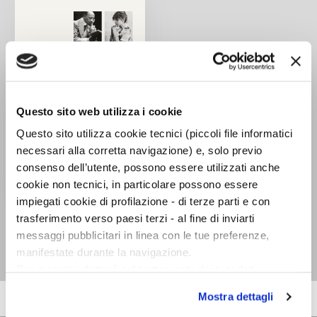
Questo sito web utilizza i cookie
Questo sito utilizza cookie tecnici (piccoli file informatici
necessari alla corretta navigazione) e, solo previo
consenso dell’utente, possono essere utilizzati anche
cookie non tecnici, in particolare possono essere
impiegati cookie di profilazione - di terze parti e con
Come il mare io ti parlo
trasferimento verso paesi terzi - al fine di inviarti
Gabriele D'Annunzio,
messaggi pubblicitari in linea con le tue preferenze,
Eleonora Duse
manifestate durante la navigazione.
Per maggiori dettagli sul trattamento dei tuoi dati
personali durante la navigazione, e per modificare le tue
Mostra dettagli
scelte privacy sui cookie, ti invitiamo a prendere visione