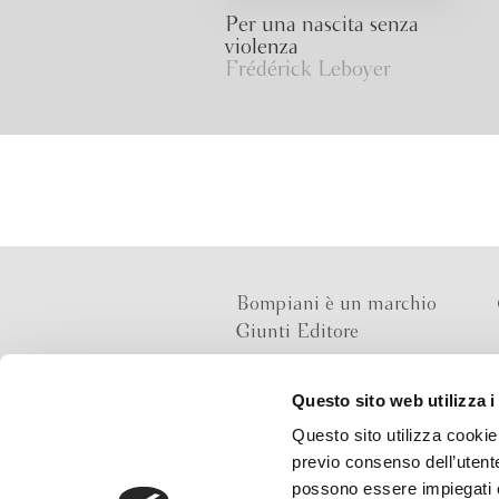
Per una nascita senza
violenza
Frédérick Leboyer
Bompiani è un marchio
Giunti Editore
Questo sito web utilizza i
Sede operativa
Questo sito utilizza cookie 
Via Bolognese 165,
previo consenso dell’utente
50139 Firenze
possono essere impiegati co