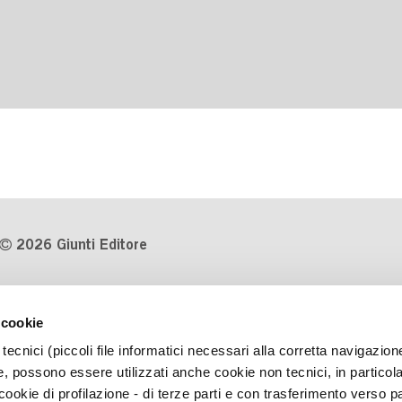
2026 Giunti Editore
P.Iva 03314600481
 cookie
Codice fiscale 8009810484
tecnici (piccoli file informatici necessari alla corretta navigazion
Numero d'iscrizione al Registro
, possono essere utilizzati anche cookie non tecnici, in particol
Imprese di Milano REA 1327444
okie di profilazione - di terze parti e con trasferimento verso pa