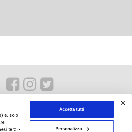
Accetta tutti
e) e, solo
are
Personalizza
esi terzi -